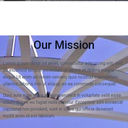
Our Mission
Lorem ipsum dolor sit amet, consectetur adipiscing elit, sed
do eiusmod tempor incididunt ut labore et dolore magna
aliqua. Ut enim ad minim veniam, quis nostrud exercitation
ullamco laboris nisi ut aliquip ex ea commodo consequat.
Duis aute irure dolor in reprehenderit in voluptate velit esse
cillum dolore eu fugiat nulla pariatur. Excepteur sint occaecat
cupidatat non proident, sunt in culpa qui officia deserunt
mollit anim id est laborum.