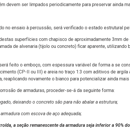
bém devem ser limpados periodicamente para preservar ainda ma
 no ensaio à percussão, será verificado o estado estrutural pe
o destas superfícies com chapisco de aproximadamente 3mm de
 camada de alvenaria (tijolo ou concreto) ficar aparente, utilizan
o, será feito o emboço, com espessura variável de forma a se c
ento (CP-II ou III) e areia no traço 1:3 com aditivos de argila 
, reaplicando novamente o bianco para potencializar ainda mais
corrosão de armaduras, proceder-se-á da seguinte forma:
, deixando o concreto são para não abalar a estrutura;
rmadura com escova de aço adequada;
oída, a seção remanescente da armadura seja inferior a 90% do 