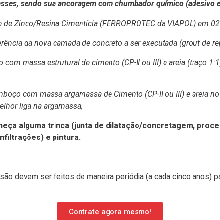
spasses, sendo sua ancoragem com chumbador químico (adesivo e
 de Zinco/Resina Cimentícia (FERROPROTEC da VIAPOL) em 02 d
ncia da nova camada de concreto a ser executada (grout de rep
ssa estrutural de cimento (CP-II ou III) e areia (traço 1:1) ou
om massa argamassa de Cimento (CP-II ou III) e areia no tra
elhor liga na argamassa;
a alguma trinca (junta de dilatação/concretagem, proced
nfiltrações) e pintura.
ussão devem ser feitos de maneira periódia (a cada cinco anos)
Contrate agora mesmo!