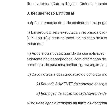
Reservatórios (Caixas d’água e Cisternas) tam
3. Recuperação Estrutural
i) Após a remoção de todo conteúdo desagregado
ii) Em seguida, será executada a recomposiçã
(CP-II ou III) e areia no traço 1:2, no caso de a
existente;
iii) Após a cura deste, quando da sua aplicaçã
existente não desagregado, com argamassa de cim
corroborando para uma melhor liga na argamassa
iv) Caso notada a desagregação do concreto e 
A) Retirada SOMENTE do concreto desagregado
B) Remoção da seção oxidada/corroída da a
OBS: Caso após a remoção da parte oxidada/corr